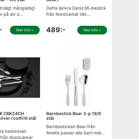
otroligt mångsidig!
Detta läckra Deniz36-bestick
r på att d...
från Nordvärkär tillv...
-
489:-
Mer info »
Mer info »
K CBK24CH
Barnbestick Bear 3-p 18/0
ilver rostfritt stål
stål
)
Barnbesticken Bear från
ra bestickset
Amefa passar alla barn mel...
från Nordvärkär