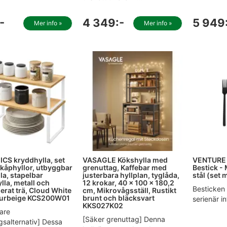
-
4 349:-
5 949
Mer info »
Mer info »
S kryddhylla, set
VASAGLE Kökshylla med
VENTURE 
kåphyllor, utbyggbar
grenuttag, Kaffebar med
Bestick - 
la, stapelbar
justerbara hyllplan, tyglåda,
stål (set 
lla, metall och
12 krokar, 40 x 100 x 180,2
Besticken 
erat trä, Cloud White
cm, Mikrovågsställ, Rustikt
turbeige KCS200W01
brunt och bläcksvart
serienär in
KKS027K02
gare
[Säker grenuttag] Denna
gsalternativ] Dessa