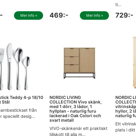
ti...
-
469:-
729:-
Mer info »
Mer info »
tick Teddy 4-p 18/10
NORDIC LIVING
NORDIC L
t Stål
COLLECTION Vivo skänk,
COLLECTI
med 1 dörr, 3 lådor, 1
vitrinskåp
arnbestickset från
hyllplan - naturlig furu
hyllor, 2 
lackerad i Oak Colori och
naturlig f
 speciellt desig...
svart metall
Ett vitrin
VIVO-skänkenär ett praktiskt
plats i dit
tillskott till alla m...