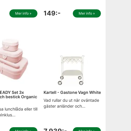
149:-
Mer info »
Mer info »
EADY Set 3x
Kartell - Gastone Vagn White
ch bestick Organic
Vad rullar du ut när oväntade
gäster anländer och...
a lunchlåda eller till
Inklus...