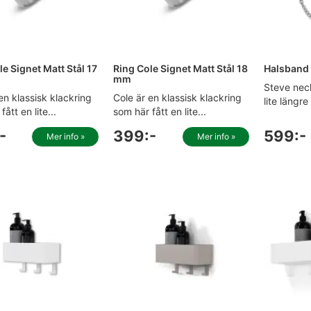
e Signet Matt Stål 17
Ring Cole Signet Matt Stål 18
Halsband 
mm
Steve nec
en klassisk klackring
Cole är en klassisk klackring
lite längre
ått en lite...
som här fått en lite...
-
399:-
599:-
Mer info »
Mer info »