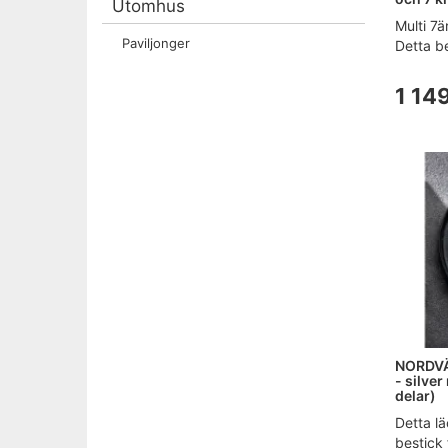
Utomhus
Multi 7ä
Paviljonger
Detta be
1 149
NORDVÄ
- silver 
delar)
Detta l
bestick 