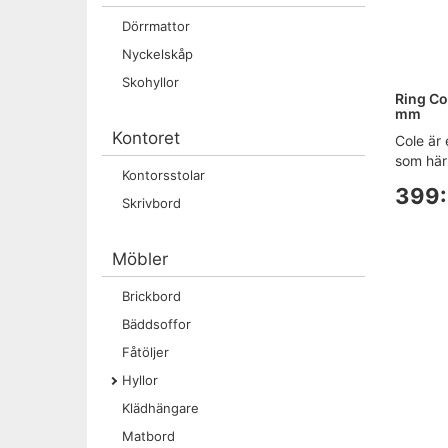
Dörrmattor
Nyckelskåp
Skohyllor
Ring Col
mm
Kontoret
Cole är 
som här f
Kontorsstolar
399:
Skrivbord
Möbler
Brickbord
Bäddsoffor
Fåtöljer
Hyllor
Klädhängare
Matbord