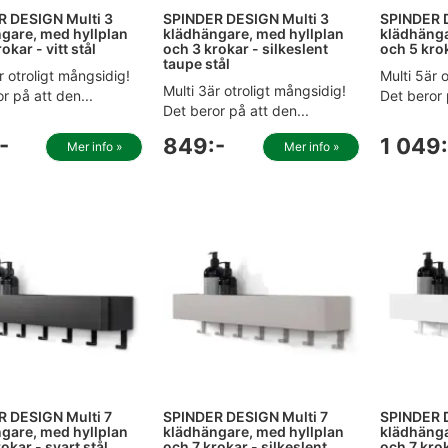
 DESIGN Multi 3
SPINDER DESIGN Multi 3
SPINDER 
gare, med hyllplan
klädhängare, med hyllplan
klädhänga
okar - vitt stål
och 3 krokar - silkeslent
och 5 krok
taupe stål
r otroligt mångsidig!
Multi 5är 
Multi 3är otroligt mångsidig!
r på att den...
Det beror 
Det beror på att den...
-
849:-
1 049:
Mer info »
Mer info »
 DESIGN Multi 7
SPINDER DESIGN Multi 7
SPINDER D
gare, med hyllplan
klädhängare, med hyllplan
klädhänga
okar - svart stål
och 7 krokar - silkeslent
och 7 krok