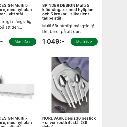
DESIGN Multi 5
SPINDER DESIGN Multi 5
re, med hyllplan
klädhängare, med hyllplan
ar - vitt stål
och 5 krokar - silkeslent
taupe stål
otroligt mångsidig!
Multi 5är otroligt mångsidig!
på att den...
Det beror på att den...
-
1 049:-
Mer info »
Mer info »
ESIGN Multi 7
NORDVÄRK Deniz36 bestick
re, med hyllplan
- silver rostfritt stål (36
ar - vitt stål
delar)