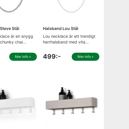
Steve Stål
Halsband Lou Stål
klace är en snygg
Lou necklace är ett trendigt
 chunky chai...
herrhalsband med vita...
499:-
Mer info »
Mer info »