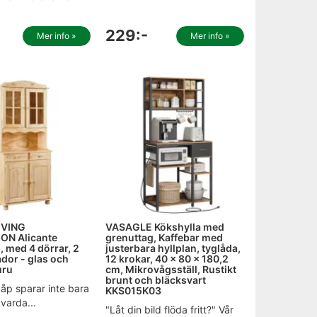
229:-
Mer info »
Mer info »
IVING
VASAGLE Kökshylla med
ON Alicante
grenuttag, Kaffebar med
, med 4 dörrar, 2
justerbara hyllplan, tyglåda,
lådor - glas och
12 krokar, 40 x 80 x 180,2
uru
cm, Mikrovågsställ, Rustikt
brunt och bläcksvart
skåp sparar inte bara
KKS015K03
t varda...
"Låt din bild flöda fritt?" Vår