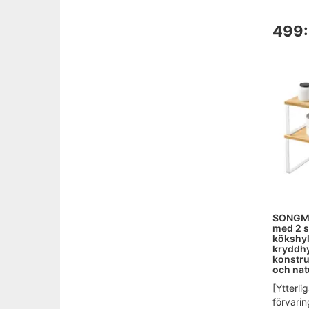
499:
SONGMIC
med 2 s
kökshyl
kryddhy
konstru
och na
[Ytterli
förvarin