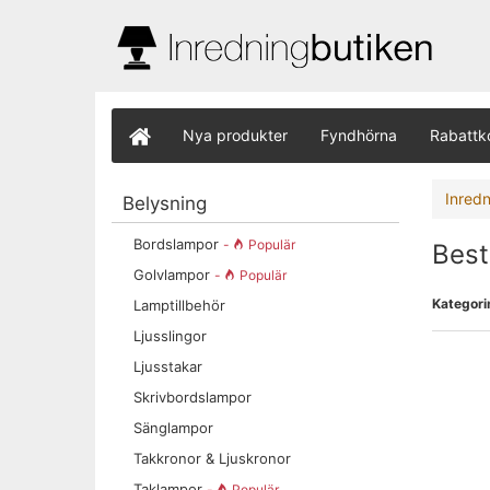
Nya produkter
Fyndhörna
Rabattk
Inred
Belysning
Bordslampor
-
Populär
Best
Golvlampor
-
Populär
Kategorin
Lamptillbehör
Ljusslingor
Ljusstakar
Skrivbordslampor
Sänglampor
Takkronor & Ljuskronor
Taklampor
-
Populär