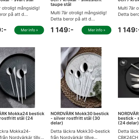
taupe stål
r otroligt mångsidig!
Multi 7är 
Multi 7är otroligt mångsidig!
ror på att d...
Detta bero
Detta beror på att d...
:-
1 149:-
1 149:
Mer info »
Mer info »
RK Mokka24 bestick
NORDVÄRK Mokk30 bestick
NORDVÄR
rostfritt stål (24
- silver rostfritt stål (30
bestick - s
delar)
(24 delar
äckra Mokka24-
Detta läckra Mokk30-bestick
Detta läck
från Nordvärkär tillv...
från Nordvärkär tillve...
CBK24CH 