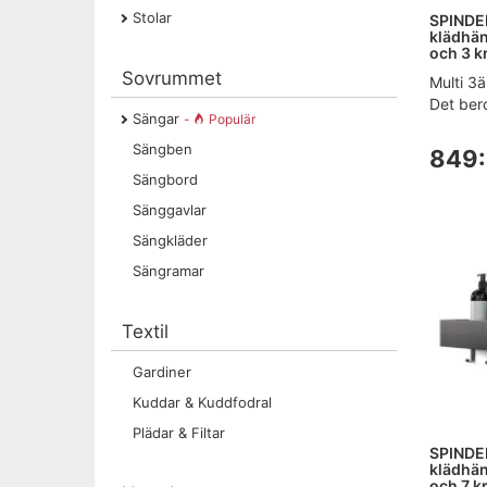
Stolar
SPINDER
klädhän
och 3 kr
Sovrummet
Multi 3ä
Det bero
Sängar
-
Populär
Sängben
849:
Sängbord
Sänggavlar
Sängkläder
Sängramar
Textil
Gardiner
Kuddar & Kuddfodral
Plädar & Filtar
SPINDER
klädhän
och 7 kr