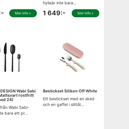
hyllaär inte bara...
:-
1 649:-
Mer info »
Mer info »
DESIGN Wabi Sabi
Bestickset Silikon Off White
Mattsvart rostfritt
Ett bestickset med en sked
med 24)
och en gaffel i slittål...
från Wabi Sabi-
te bara ett pr...