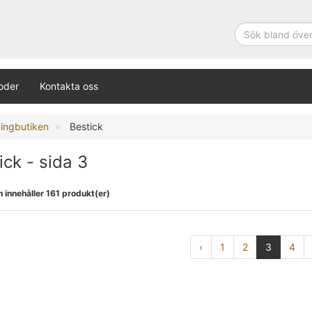
oder
Kontakta oss
ningbutiken
Bestick
ick - sida 3
 innehåller 161 produkt(er)
‹
1
2
3
4