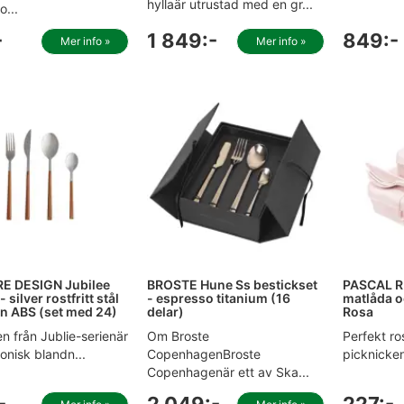
hyllaär utrustad med en gr...
o...
-
1 849:-
849:-
Mer info »
Mer info »
E DESIGN Jubilee
BROSTE Hune Ss bestickset
PASCAL R
- silver rostfritt stål
- espresso titanium (16
matlåda o
n ABS (set med 24)
delar)
Rosa
n från Jublie-serienär
Om Broste
Perfekt ros
onisk blandn...
CopenhagenBroste
picknicken
Copenhagenär ett av Ska...