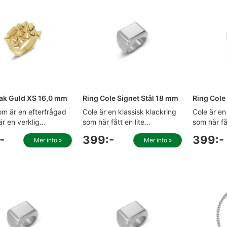
ak Guld XS 16,0 mm
Ring Cole Signet Stål 18 mm
Ring Cole
om är en efterfrågad
Cole är en klassisk klackring
Cole är en
är en verklig...
som här fått en lite...
som här fåt
-
399:-
399:-
Mer info »
Mer info »