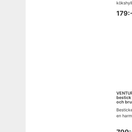
kökshyll
179:
VENTUR
bestick 
och bru
Besticke
en harm