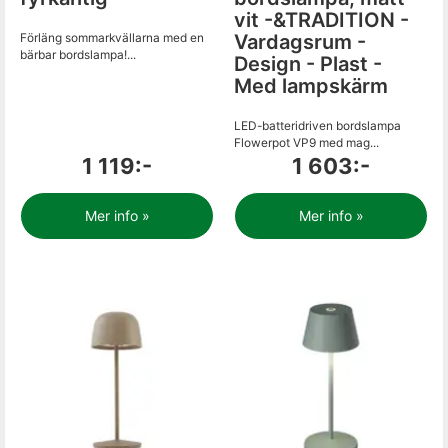
vit -&TRADITION -
Förläng sommarkvällarna med en
Vardagsrum -
bärbar bordslampa!...
Design - Plast -
Med lampskärm
LED-batteridriven bordslampa
Flowerpot VP9 med mag...
1 119:-
1 603:-
Mer info »
Mer info »