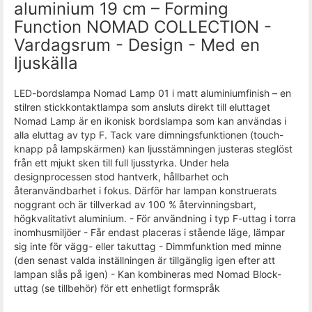
aluminium 19 cm – Forming
Function NOMAD COLLECTION -
Vardagsrum - Design - Med en
ljuskälla
LED-bordslampa Nomad Lamp 01 i matt aluminiumfinish – en
stilren stickkontaktlampa som ansluts direkt till eluttaget
Nomad Lamp är en ikonisk bordslampa som kan användas i
alla eluttag av typ F. Tack vare dimningsfunktionen (touch-
knapp på lampskärmen) kan ljusstämningen justeras steglöst
från ett mjukt sken till full ljusstyrka. Under hela
designprocessen stod hantverk, hållbarhet och
återanvändbarhet i fokus. Därför har lampan konstruerats
noggrant och är tillverkad av 100 % återvinningsbart,
högkvalitativt aluminium. - För användning i typ F-uttag i torra
inomhusmiljöer - Får endast placeras i stående läge, lämpar
sig inte för vägg- eller takuttag - Dimmfunktion med minne
(den senast valda inställningen är tillgänglig igen efter att
lampan slås på igen) - Kan kombineras med Nomad Block-
uttag (se tillbehör) för ett enhetligt formspråk