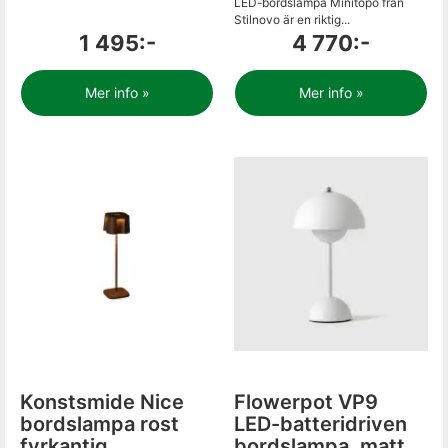
LED-bordslampa Minitopo från
Stilnovo är en riktig...
1 495:-
4 770:-
Mer info »
Mer info »
Konstsmide Nice
Flowerpot VP9
bordslampa rost
LED-batteridriven
fyrkantig
bordslampa, matt