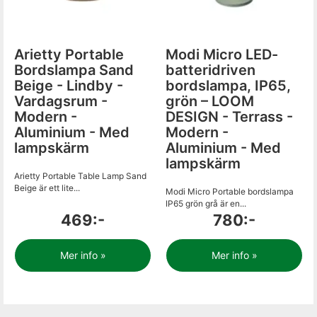
Arietty Portable
Modi Micro LED-
Bordslampa Sand
batteridriven
Beige - Lindby -
bordslampa, IP65,
Vardagsrum -
grön – LOOM
Modern -
DESIGN - Terrass -
Aluminium - Med
Modern -
lampskärm
Aluminium - Med
lampskärm
Arietty Portable Table Lamp Sand
Beige är ett lite...
Modi Micro Portable bordslampa
IP65 grön grå är en...
469:-
780:-
Mer info »
Mer info »