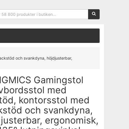
Sökfras:
ckstöd och svankdyna, höjdjusterbar,
GMICS Gamingstol
ivbordsstol med
töd, kontorsstol med
kstöd och svankdyna,
justerbar, ergonomisk,