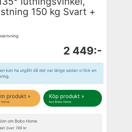
35° lutningsvinkel,
stning 150 kg Svart +
eskrivning
2 449:-
en kan ha utgått då det var länge sedan vi fick en
ring.
om produkt »
Köp produkt »
o Home
hos Bobo Home
ation om Bobo Home
rakt över 749 kr