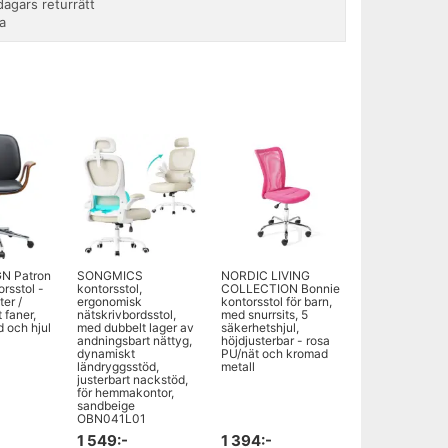
agars returrätt
a
N Patron
SONGMICS
NORDIC LIVING
rsstol -
kontorsstol,
COLLECTION Bonnie
ter /
ergonomisk
kontorsstol för barn,
 faner,
nätskrivbordsstol,
med snurrsits, 5
 och hjul
med dubbelt lager av
säkerhetshjul,
andningsbart nättyg,
höjdjusterbar - rosa
dynamiskt
PU/nät och kromad
ländryggsstöd,
metall
justerbart nackstöd,
för hemmakontor,
sandbeige
OBN041L01
1 549:-
1 394:-