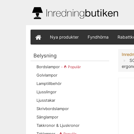
Nya produkter
Fyndhörna
Rabattk
Inred
Belysning
SO
ergono
Bordslampor
-
Populär
Golvlampor
Lamptillbehör
Ljusslingor
Ljusstakar
Skrivbordslampor
Sänglampor
Takkronor & Ljuskronor
Taklampor
-
Populär