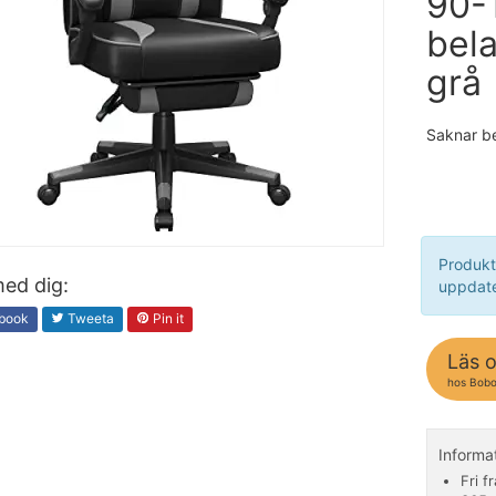
90-1
bela
grå
Saknar b
Produkt
ed dig:
uppdate
book
Tweeta
Pin it
Läs 
hos Bob
Inform
Fri f