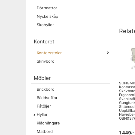
Dörrmattor
Nyckelskåp
Skohyllor
Relat
Kontoret
Kontorsstolar
Skrivbord
Möbler
SONGMI
Kontorsst
Brickbord
Skrivbords
Ergonomis
Bäddsoffor
Svankstö
Gungfunk
Fåtöljer
Sittbredd
Uppfällba
Havrebei
Hyllor
OBN037
Klädhängare
Matbord
1 449:-