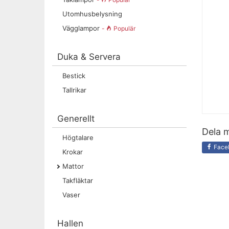
Utomhusbelysning
Vägglampor
-
Populär
Duka & Servera
Bestick
Tallrikar
Generellt
Dela m
Högtalare
Face
Krokar
Mattor
Takfläktar
Vaser
Hallen