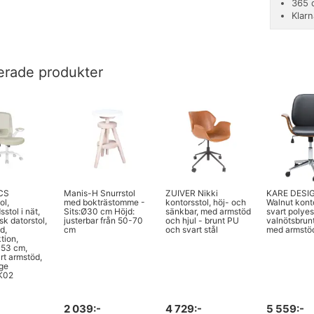
365 d
Klarn
erade produkter
CS
Manis-H Snurrstol
ZUIVER Nikki
KARE DESIG
ol,
med bokträstomme -
kontorsstol, höj- och
Walnut konto
stol i nät,
Sits:Ø30 cm Höjd:
sänkbar, med armstöd
svart polyes
k datorstol,
justerbar från 50-70
och hjul - brunt PU
valnötsbrunt
d,
cm
och svart stål
med armstöd
tion,
 53 cm,
rt armstöd,
ge
K02
2 039:-
4 729:-
5 559:-