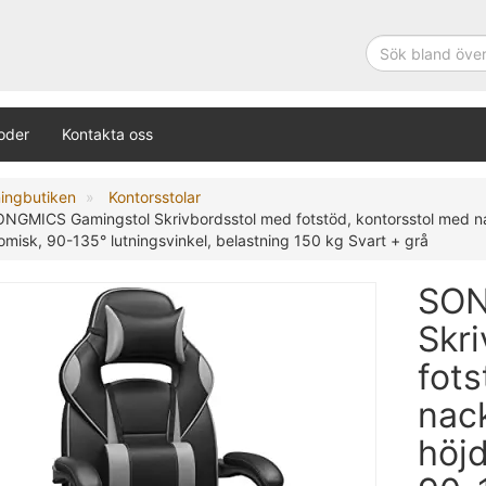
oder
Kontakta oss
ningbutiken
Kontorsstolar
NGMICS Gamingstol Skrivbordsstol med fotstöd, kontorsstol med na
misk, 90-135° lutningsvinkel, belastning 150 kg Svart + grå
SON
Skr
fots
nac
höjd