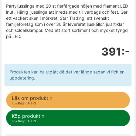
Partyljusslinga med 20 st flerfärgade höljen med filament LED
inuti. Härlig ljusslinga att inreda med till vardags och fest. Ger
ett vackert sken i mörkret. Star Trading, ett svenskt
familjeföretag som i över 30 år levererat ljuskällor, julartiklar
och solcellslampor. Med ett stort sortiment och mycket tyngd
på LED.
391:-
Produkten kan ha utgått då det var länge sedan vi fick en
uppdatering.
Läs om produkt »
hos Bright 1-2-3
Köp produkt »
hos Bright 1-2-3