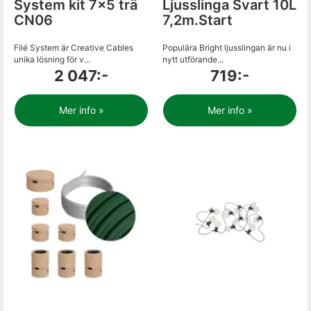
System kit 7x5 trä
Ljusslinga Svart 10L
CN06
7,2m.Start
Filé System är Creative Cables
Populära Bright ljusslingan är nu i
unika lösning för v...
nytt utförande...
2 047:-
719:-
Mer info »
Mer info »