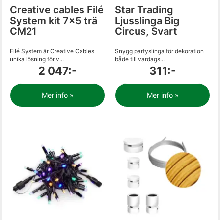
Creative cables Filé
Star Trading
System kit 7x5 trä
Ljusslinga Big
CM21
Circus, Svart
Filé System är Creative Cables
Snygg partyslinga för dekoration
unika lösning för v...
både till vardags...
2 047:-
311:-
Mer info »
Mer info »