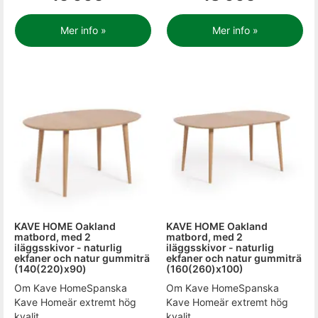
Mer info »
Mer info »
KAVE HOME Oakland
KAVE HOME Oakland
matbord, med 2
matbord, med 2
iläggsskivor - naturlig
iläggsskivor - naturlig
ekfaner och natur gummiträ
ekfaner och natur gummiträ
(140(220)x90)
(160(260)x100)
Om Kave HomeSpanska
Om Kave HomeSpanska
Kave Homeär extremt hög
Kave Homeär extremt hög
kvalit...
kvalit...