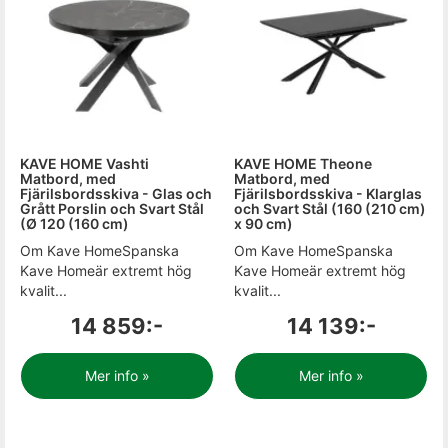
KAVE HOME Vashti
KAVE HOME Theone
Matbord, med
Matbord, med
Fjärilsbordsskiva - Glas och
Fjärilsbordsskiva - Klarglas
Grått Porslin och Svart Stål
och Svart Stål (160 (210 cm)
(Ø 120 (160 cm)
x 90 cm)
Om Kave HomeSpanska
Om Kave HomeSpanska
Kave Homeär extremt hög
Kave Homeär extremt hög
kvalit...
kvalit...
14 859:-
14 139:-
Mer info »
Mer info »