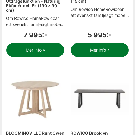
Utdragsfunktion - Naturlig
115 cm)
Ekfanér och Ek (190 x 90
Om Rowico HomeRowicoär
cm)
ett svenskt familjeägt möbe...
Om Rowico HomeRowicoär
ett svenskt familjeägt möbe...
7 995:-
5 995:-
Mer info »
Mer info »
BLOOMINGVILLE Runt Owen
ROWICO Brooklyn