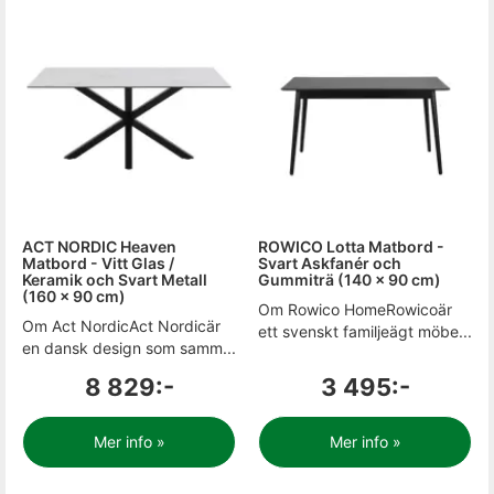
ACT NORDIC Heaven
ROWICO Lotta Matbord -
Matbord - Vitt Glas /
Svart Askfanér och
Keramik och Svart Metall
Gummiträ (140 x 90 cm)
(160 x 90 cm)
Om Rowico HomeRowicoär
Om Act NordicAct Nordicär
ett svenskt familjeägt möbe...
en dansk design som samm...
8 829:-
3 495:-
Mer info »
Mer info »