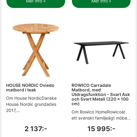
Mer info »
Mer info »
HOUSE NORDIC Oviedo
ROWICO Carradale
matbord i teak
Matbord, med
Utdragsfunktion - Svart Ask
Om House NordicDanske
och Svart Metall (220 x 100
cm)
House Nordic grundades
2017,...
Om Rowico HomeRowicoär
ett svenskt familjeägt möbe...
2 137:-
15 995:-