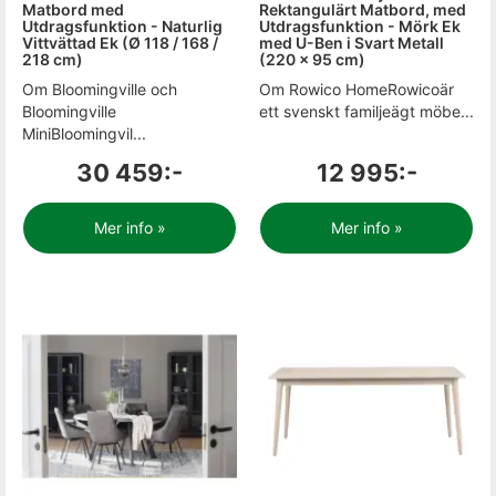
Matbord med
Rektangulärt Matbord, med
Utdragsfunktion - Naturlig
Utdragsfunktion - Mörk Ek
Vittvättad Ek (Ø 118 / 168 /
med U-Ben i Svart Metall
218 cm)
(220 x 95 cm)
Om Bloomingville och
Om Rowico HomeRowicoär
Bloomingville
ett svenskt familjeägt möbe...
MiniBloomingvil...
30 459:-
12 995:-
Mer info »
Mer info »