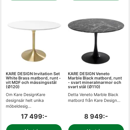
KARE DESIGN Invitation Set
KARE DESIGN Veneto
White Brass matbord, runt -
Marble Black matbord, runt
vit MDF och mässingsstål
- svart mineralmarmor och
(Ø120)
svart stål (Ø110)
Om Kare DesignKare
Detta Veneto Marble Black
designsär helt unika
matbord från Kare Design...
möbeldesig...
17 499:-
8 949:-