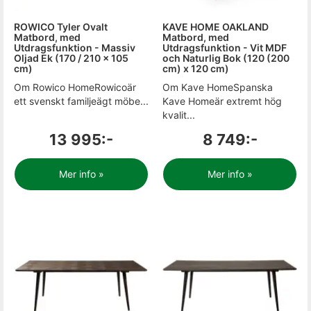
ROWICO Tyler Ovalt
KAVE HOME OAKLAND
Matbord, med
Matbord, med
Utdragsfunktion - Massiv
Utdragsfunktion - Vit MDF
Oljad Ek (170 / 210 x 105
och Naturlig Bok (120 (200
cm)
cm) x 120 cm)
Om Rowico HomeRowicoär
Om Kave HomeSpanska
ett svenskt familjeägt möbe...
Kave Homeär extremt hög
kvalit...
13 995:-
8 749:-
Mer info »
Mer info »