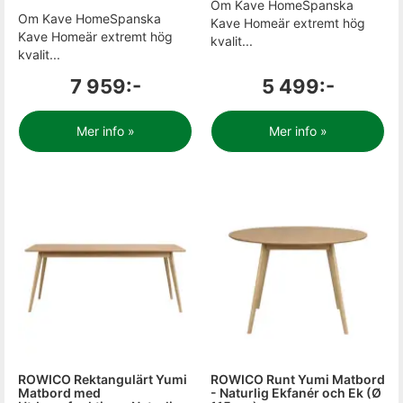
Om Kave HomeSpanska
Om Kave HomeSpanska
Kave Homeär extremt hög
Kave Homeär extremt hög
kvalit...
kvalit...
7 959:-
5 499:-
Mer info »
Mer info »
ROWICO Rektangulärt Yumi
ROWICO Runt Yumi Matbord
Matbord med
- Naturlig Ekfanér och Ek (Ø