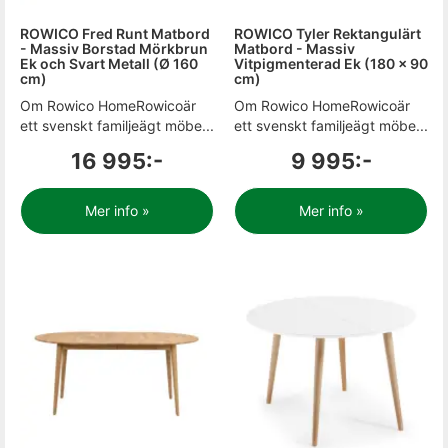
ROWICO Fred Runt Matbord
ROWICO Tyler Rektangulärt
- Massiv Borstad Mörkbrun
Matbord - Massiv
Ek och Svart Metall (Ø 160
Vitpigmenterad Ek (180 x 90
cm)
cm)
Om Rowico HomeRowicoär
Om Rowico HomeRowicoär
ett svenskt familjeägt möbe...
ett svenskt familjeägt möbe...
16 995:-
9 995:-
Mer info »
Mer info »