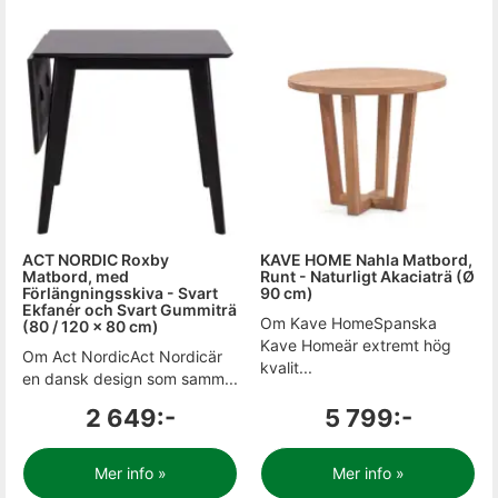
ACT NORDIC Roxby
KAVE HOME Nahla Matbord,
Matbord, med
Runt - Naturligt Akaciaträ (Ø
Förlängningsskiva - Svart
90 cm)
Ekfanér och Svart Gummiträ
Om Kave HomeSpanska
(80 / 120 x 80 cm)
Kave Homeär extremt hög
Om Act NordicAct Nordicär
kvalit...
en dansk design som samm...
2 649:-
5 799:-
Mer info »
Mer info »