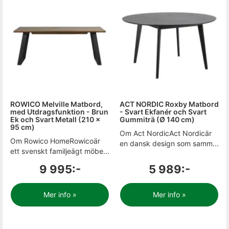
ROWICO Melville Matbord,
ACT NORDIC Roxby Matbord
med Utdragsfunktion - Brun
- Svart Ekfanér och Svart
Ek och Svart Metall (210 x
Gummiträ (Ø 140 cm)
95 cm)
Om Act NordicAct Nordicär
Om Rowico HomeRowicoär
en dansk design som samm...
ett svenskt familjeägt möbe...
9 995:-
5 989:-
Mer info »
Mer info »