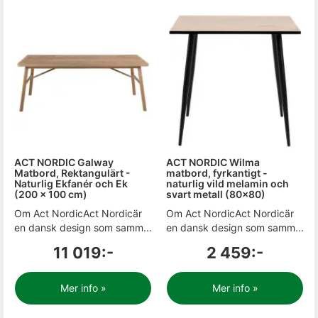
ACT NORDIC Galway
ACT NORDIC Wilma
Matbord, Rektangulärt -
matbord, fyrkantigt -
Naturlig Ekfanér och Ek
naturlig vild melamin och
(200 x 100 cm)
svart metall (80x80)
Om Act NordicAct Nordicär
Om Act NordicAct Nordicär
en dansk design som samm...
en dansk design som samm...
11 019:-
2 459:-
Mer info »
Mer info »