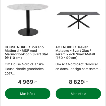
HOUSE NORDIC Bolzano
ACT NORDIC Heaven
Matbord - MDF med
Matbord - Svart Glas /
Marmorlook och Svart Stål
Keramik och Svart Metall
(Ø 110 cm)
(160 x 90 cm)
Om House NordicDanske
Om Act NordicAct Nordicär
House Nordic grundades
en dansk design som samm...
2017,...
4 969:-
8 829:-
Mer info »
Mer info »