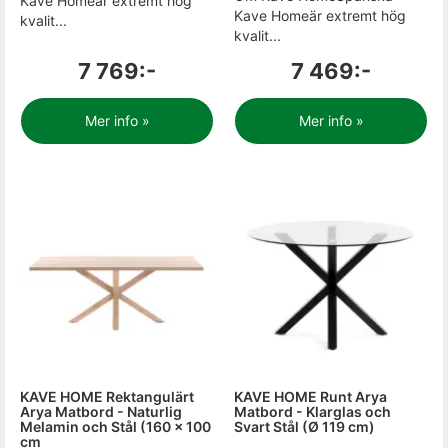
Kave Homeär extremt hög
Kave Homeär extremt hög
kvalit...
kvalit...
7 769:-
7 469:-
Mer info »
Mer info »
KAVE HOME Rektangulärt
KAVE HOME Runt Arya
Arya Matbord - Naturlig
Matbord - Klarglas och
Melamin och Stål (160 x 100
Svart Stål (Ø 119 cm)
cm