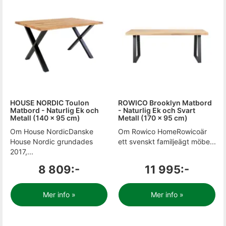
HOUSE NORDIC Toulon
ROWICO Brooklyn Matbord
Matbord - Naturlig Ek och
- Naturlig Ek och Svart
Metall (140 x 95 cm)
Metall (170 x 95 cm)
Om House NordicDanske
Om Rowico HomeRowicoär
House Nordic grundades
ett svenskt familjeägt möbe...
2017,...
8 809:-
11 995:-
Mer info »
Mer info »