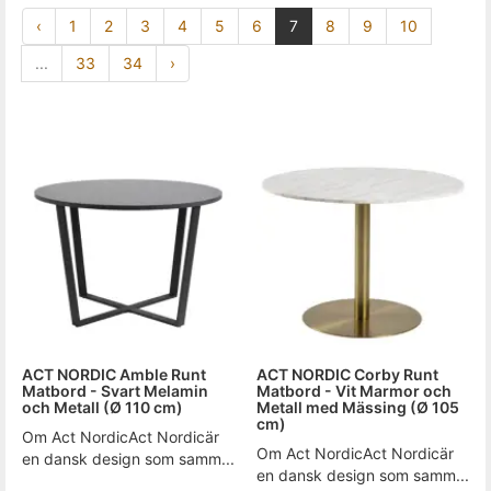
‹
1
2
3
4
5
6
7
8
9
10
...
33
34
›
ACT NORDIC Amble Runt
ACT NORDIC Corby Runt
Matbord - Svart Melamin
Matbord - Vit Marmor och
och Metall (Ø 110 cm)
Metall med Mässing (Ø 105
cm)
Om Act NordicAct Nordicär
Om Act NordicAct Nordicär
en dansk design som samm...
en dansk design som samm...