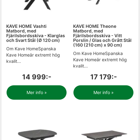
KAVE HOME Vashti
KAVE HOME Theone
Matbord, med
Matbord, med
Fjärilsbordsskiva - Klarglas
Fjärilsbordsskiva - Vitt
och Svart Stål (Ø 120 cm)
Porslin / Glas och Grått Stål
(160 (210 cm) x 90 cm)
Om Kave HomeSpanska
Om Kave HomeSpanska
Kave Homeär extremt hög
Kave Homeär extremt hög
kvalit...
kvalit...
14 999:-
17 179:-
Mer info »
Mer info »