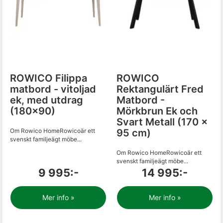
ROWICO Filippa
ROWICO
matbord - vitoljad
Rektangulärt Fred
ek, med utdrag
Matbord -
(180x90)
Mörkbrun Ek och
Svart Metall (170 x
Om Rowico HomeRowicoär ett
95 cm)
svenskt familjeägt möbe...
Om Rowico HomeRowicoär ett
svenskt familjeägt möbe...
9 995:-
14 995:-
Mer info »
Mer info »