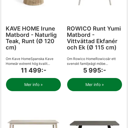
KAVE HOME Irune
ROWICO Runt Yumi
Matbord - Naturlig
Matbord -
Teak, Runt (Ø 120
Vittvättad Ekfanér
cm)
och Ek (Ø 115 cm)
Om Kave HomeSpanska Kave
Om Rowico HomeRowicoär ett
Homeär extremt hög kvalit...
svenskt familjeägt möbe...
11 499:-
5 995:-
Mer info »
Mer info »