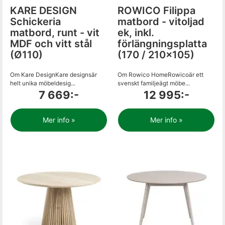
KARE DESIGN
ROWICO Filippa
Schickeria
matbord - vitoljad
matbord, runt - vit
ek, inkl.
MDF och vitt stål
förlängningsplatta
(Ø110)
(170 / 210x105)
Om Kare DesignKare designsär
Om Rowico HomeRowicoär ett
helt unika möbeldesig...
svenskt familjeägt möbe...
7 669:-
12 995:-
Mer info »
Mer info »