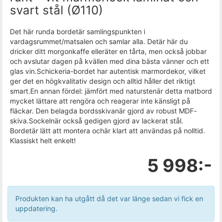
svart stål (Ø110)
Det här runda bordetär samlingspunkten i
vardagsrummet/matsalen och samlar alla. Detär här du
dricker ditt morgonkaffe elleräter en tårta, men också jobbar
och avslutar dagen på kvällen med dina bästa vänner och ett
glas vin.Schickeria-bordet har autentisk marmordekor, vilket
ger det en högkvalitativ design och alltid håller det riktigt
smart.En annan fördel: jämfört med naturstenär detta matbord
mycket lättare att rengöra och reagerar inte känsligt på
fläckar. Den belagda bordsskivanär gjord av robust MDF-
skiva.Sockelnär också gedigen gjord av lackerat stål.
Bordetär lätt att montera ochär klart att användas på nolltid.
Klassiskt helt enkelt!
5 998:-
Produkten kan ha utgått då det var länge sedan vi fick en
uppdatering.