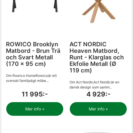
ROWICO Brooklyn
ACT NORDIC
Matbord - Brun Trä
Heaven Matbord,
och Svart Metall
Runt - Klarglas och
(170 x 95 cm)
Ekfolie Metall (Ø
119 cm)
Om Rowico HomeRowicoär ett
svenskt familjeägt möbe...
Om Act NordicAct Nordicär en
dansk design som samm...
11 995:-
4 929:-
Mer info »
Mer info »