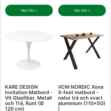
Mer info »
Mer info »
KARE DESIGN
VCM NORDIC Xona
Invitation Matbord -
X-feet matbord -
Vit Glasfiber, Metall
natur trä och svart
och Trä, Runt (Ø
aluminium (110x50)
120 cm)
|