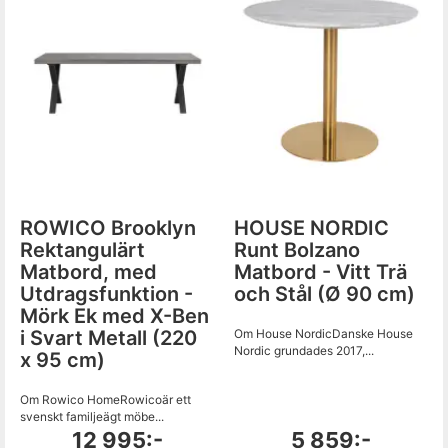
ROWICO Brooklyn
HOUSE NORDIC
Rektangulärt
Runt Bolzano
Matbord, med
Matbord - Vitt Trä
Utdragsfunktion -
och Stål (Ø 90 cm)
Mörk Ek med X-Ben
i Svart Metall (220
Om House NordicDanske House
Nordic grundades 2017,...
x 95 cm)
Om Rowico HomeRowicoär ett
svenskt familjeägt möbe...
12 995:-
5 859:-