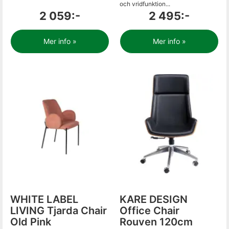
och vridfunktion...
2 059:-
2 495:-
Mer info »
Mer info »
WHITE LABEL
KARE DESIGN
LIVING Tjarda Chair
Office Chair
Old Pink
Rouven 120cm