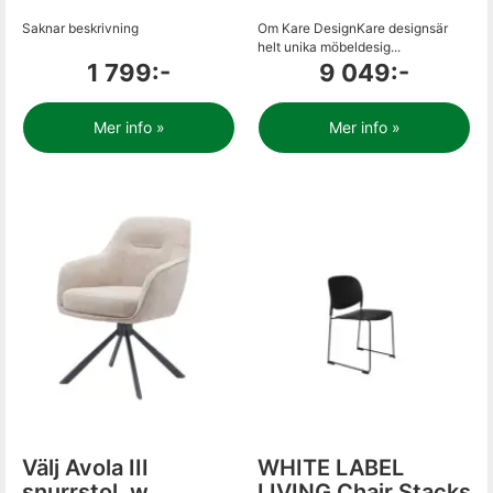
Saknar beskrivning
Om Kare DesignKare designsär
helt unika möbeldesig...
1 799:-
9 049:-
Mer info »
Mer info »
Välj Avola III
WHITE LABEL
snurrstol, w.
LIVING Chair Stacks