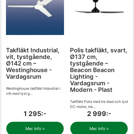
Takfläkt Industrial,
Polis takfläkt, svart,
vit, tystgående,
Ø137 cm,
Ø142 cm –
tystgående –
Westinghouse -
Beacon Beacon
Vardagsrum
Lighting -
Vardagsrum -
Westinghouse takfläkt Industrial i
Modern - Plast
vitt med tyst g...
Takfläkt Polis med tre blad och tyst
DC-motor, ink...
1 295:-
2 999:-
Mer info »
Mer info »