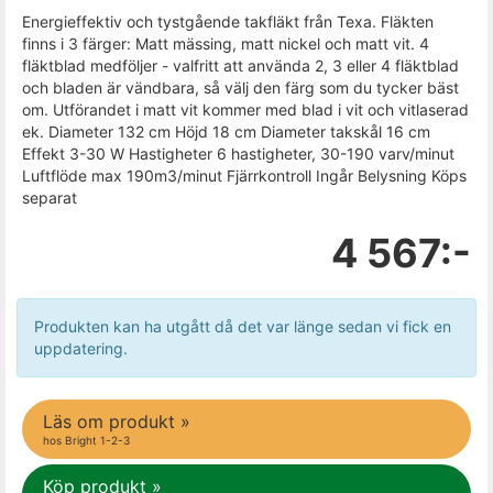
Energieffektiv och tystgående takfläkt från Texa. Fläkten
finns i 3 färger: Matt mässing, matt nickel och matt vit. 4
fläktblad medföljer - valfritt att använda 2, 3 eller 4 fläktblad
och bladen är vändbara, så välj den färg som du tycker bäst
om. Utförandet i matt vit kommer med blad i vit och vitlaserad
ek. Diameter 132 cm Höjd 18 cm Diameter takskål 16 cm
Effekt 3-30 W Hastigheter 6 hastigheter, 30-190 varv/minut
Luftflöde max 190m3/minut Fjärrkontroll Ingår Belysning Köps
separat
4 567:-
Produkten kan ha utgått då det var länge sedan vi fick en
uppdatering.
Läs om produkt »
hos Bright 1-2-3
Köp produkt »