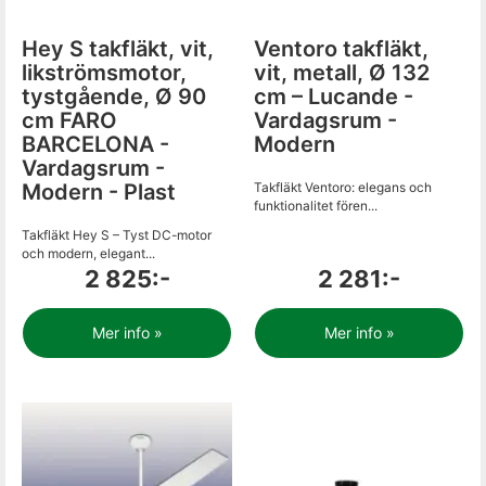
Hey S takfläkt, vit,
Ventoro takfläkt,
likströmsmotor,
vit, metall, Ø 132
tystgående, Ø 90
cm – Lucande -
cm FARO
Vardagsrum -
BARCELONA -
Modern
Vardagsrum -
Modern - Plast
Takfläkt Ventoro: elegans och
funktionalitet fören...
Takfläkt Hey S – Tyst DC-motor
och modern, elegant...
2 825:-
2 281:-
Mer info »
Mer info »