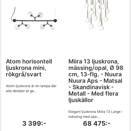
Atom horisontell
Miira 13 ljuskrona,
ljuskrona mini,
mässing/opal, Ø 98
rökgrå/svart
cm, 13-flg. - Nuura
Nuura Aps - Matsal
Atom-ljuskrona är en lampa där
- Skandinavisk -
alla detaljer är ge...
Metall - Med flera
ljuskällor
Elegant ljuskrona Miira 13 Large i
mässing med opa...
3 399:-
68 475:-