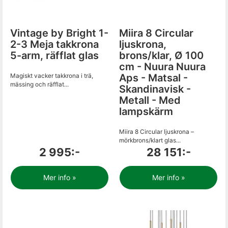
Vintage by Bright 1-
Miira 8 Circular
2-3 Meja takkrona
ljuskrona,
5-arm, räfflat glas
brons/klar, Ø 100
cm - Nuura Nuura
Magiskt vacker takkrona i trä,
Aps - Matsal -
mässing och räfflat...
Skandinavisk -
Metall - Med
lampskärm
Miira 8 Circular ljuskrona –
mörkbrons/klart glas...
2 995:-
28 151:-
Mer info »
Mer info »