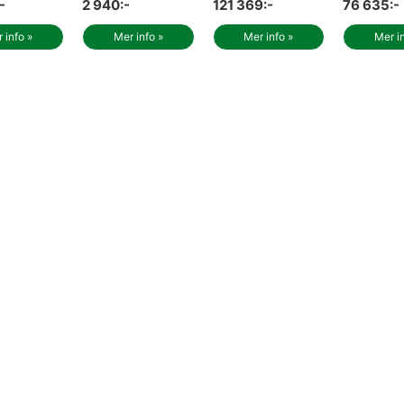
-
2 940:-
121 369:-
76 635:-
 info »
Mer info »
Mer info »
Mer i