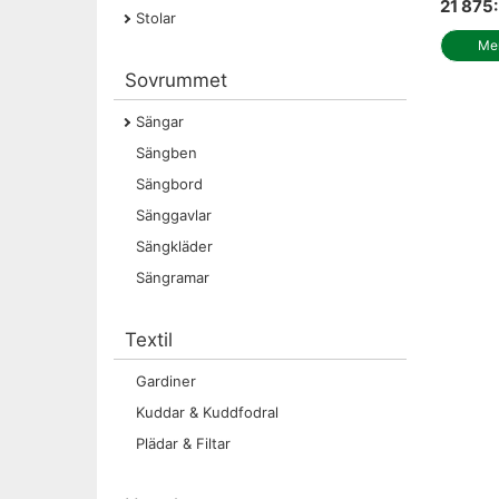
21 875:
Stolar
Mer
Sovrummet
Sängar
Sängben
Sängbord
Sänggavlar
Sängkläder
Sängramar
Textil
Gardiner
Kuddar & Kuddfodral
Plädar & Filtar