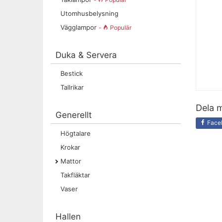
Utomhusbelysning
Vägglampor
-
Populär
Duka & Servera
Bestick
Tallrikar
Dela m
Generellt
Face
Högtalare
Krokar
Mattor
Takfläktar
Vaser
Hallen