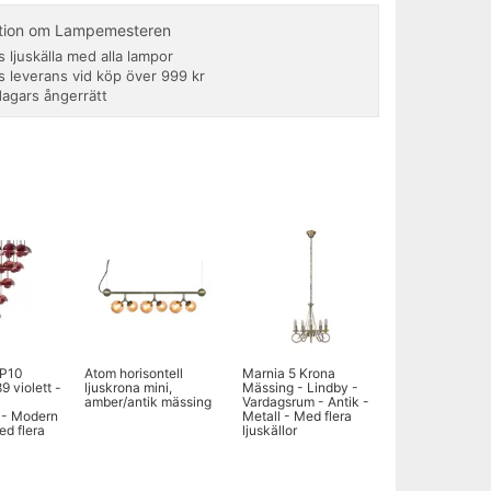
ation om Lampemesteren
s ljuskälla med alla lampor
s leverans vid köp över 999 kr
dagars ångerrätt
VP10
Atom horisontell
Marnia 5 Krona
9 violett -
ljuskrona mini,
Mässing - Lindby -
amber/antik mässing
Vardagsrum - Antik -
 - Modern
Metall - Med flera
ed flera
ljuskällor