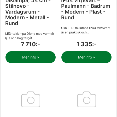
taklampa, 54 cm -
IP44 vit/svart –
Stilnovo -
Paulmann - Badrum
Vardagsrum -
- Modern - Plast -
Modern - Metall -
Rund
Rund
Oka LED-taklampa IP44 Vit/Svart
är en praktisk och...
LED-taklampa Diphy med varmvit
ljus och hög färgåt...
7 710:-
1 335:-
Mer info »
Mer info »