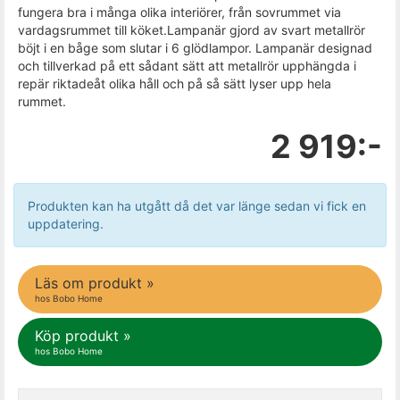
fungera bra i många olika interiörer, från sovrummet via
vardagsrummet till köket.Lampanär gjord av svart metallrör
böjt i en båge som slutar i 6 glödlampor. Lampanär designad
och tillverkad på ett sådant sätt att metallrör upphängda i
repär riktadeåt olika håll och på så sätt lyser upp hela
rummet.
2 919:-
Produkten kan ha utgått då det var länge sedan vi fick en
uppdatering.
Läs om produkt »
hos Bobo Home
Köp produkt »
hos Bobo Home