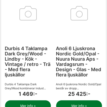
Durbis 4 Taklampa
Anoli 6 Ljuskrona
Dark Grey/Wood -
Nordic Gold/Opal -
Lindby - Kök -
Nuura Nuura Aps -
Vintage / retro - Trä
Vardagsrum -
- Med flera
Design - Glas - Med
ljuskällor
flera ljuskällor
Durbis 4 Taklampa Dark
Anoli 6 ljuskrona Nordic Gold/Opal
Grey/Wood kombinerar indust...
består av dropp...
1 469:-
25 425:-
Mer info »
Mer info »