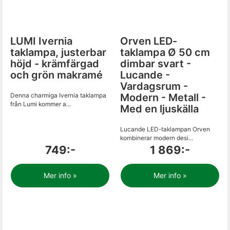
LUMI Ivernia
Orven LED-
taklampa, justerbar
taklampa Ø 50 cm
höjd - krämfärgad
dimbar svart -
och grön makramé
Lucande -
Vardagsrum -
Denna charmiga Ivernia taklampa
Modern - Metall -
från Lumi kommer a...
Med en ljuskälla
Lucande LED-taklampan Orven
kombinerar modern desi...
749:-
1 869:-
Mer info »
Mer info »