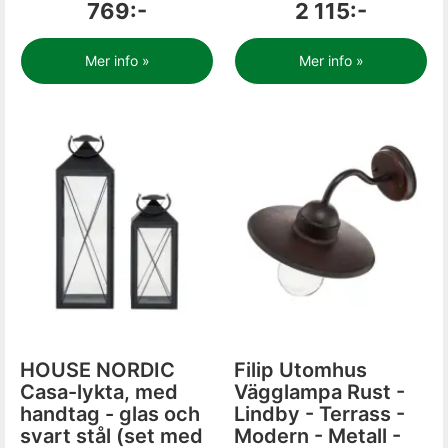
769:-
2 115:-
Mer info »
Mer info »
HOUSE NORDIC
Filip Utomhus
Casa-lykta, med
Vägglampa Rust -
handtag - glas och
Lindby - Terrass -
svart stål (set med
Modern - Metall -