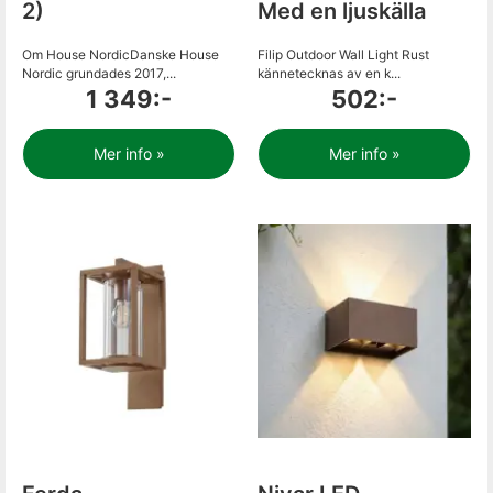
2)
Med en ljuskälla
Om House NordicDanske House
Filip Outdoor Wall Light Rust
Nordic grundades 2017,...
kännetecknas av en k...
1 349:-
502:-
Mer info »
Mer info »