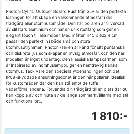
Photoni Cyl 45 Outdoor Bollard Rust från SLV är den perfekta
lösningen för att skapa en välkomnande atmosfär i din
trädgård eller utomhusområde. Den här pollaren är tillverkad
av slitstark aluminium och har en unik rostfärg som ger en
elegant touch till alla miljöer. Med måtten h45 x ø22,4 cm
passar den perfekt in i både små och stora
utomhusutrymmen. Photoni-serien är känd för sitt puritanska
och diskreta ljus som skapar en mysig atmosfär, och den här
modellen är inget undantag. Den klassiska lampskärmen, som
är inspirerad av inomhuslampor, ger en hemtrevlig känsla
utomhus. Tack vare den speciella ytbehandlingen och det
IP68-skyddade anslutningsdonet är den här pollaren idealisk
för kustområden där den kan stå emot de tuffa
väderförhållandena. Förvandla din trädgård till en plats där du
kan koppla av och njuta av de långa sommarkvällarna med stil
och funktionalitet..
1 810:-