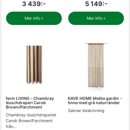
3 439:-
5 149:-
Mer info »
Mer info »
ferm LIVING - Chambray
KAVE HOME Melba gardin -
duschdraperi Carob
linne med grå naturränder
Brown/Parchment
Saknar beskrivning
Chambray-duschdraperiet
Carob Brown/Parchment
från...