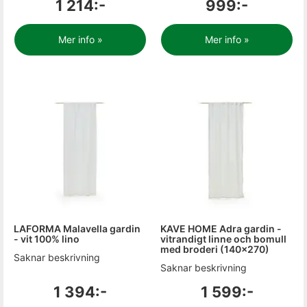
1 214:-
999:-
Mer info »
Mer info »
LAFORMA Malavella gardin
KAVE HOME Adra gardin -
- vit 100% lino
vitrandigt linne och bomull
med broderi (140x270)
Saknar beskrivning
Saknar beskrivning
1 394:-
1 599:-