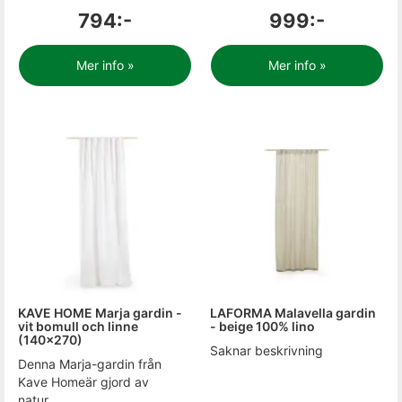
794:-
999:-
Mer info »
Mer info »
KAVE HOME Marja gardin -
LAFORMA Malavella gardin
vit bomull och linne
- beige 100% lino
(140x270)
Saknar beskrivning
Denna Marja-gardin från
Kave Homeär gjord av
natur...