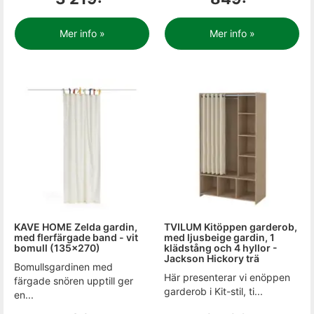
Mer info »
Mer info »
KAVE HOME Zelda gardin,
TVILUM Kitöppen garderob,
med flerfärgade band - vit
med ljusbeige gardin, 1
bomull (135x270)
klädstång och 4 hyllor -
Jackson Hickory trä
Bomullsgardinen med
Här presenterar vi enöppen
färgade snören upptill ger
garderob i Kit-stil, ti...
en...