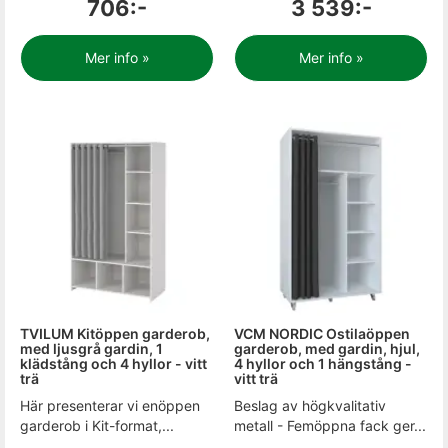
706:-
3 539:-
Mer info »
Mer info »
TVILUM Kitöppen garderob,
VCM NORDIC Ostilaöppen
med ljusgrå gardin, 1
garderob, med gardin, hjul,
klädstång och 4 hyllor - vitt
4 hyllor och 1 hängstång -
trä
vitt trä
Här presenterar vi enöppen
Beslag av högkvalitativ
garderob i Kit-format,...
metall - Femöppna fack ger...