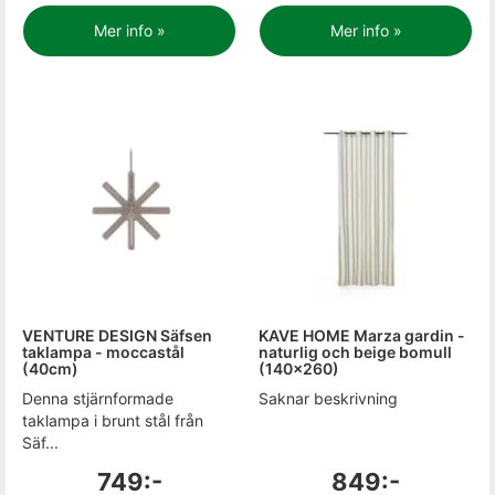
Mer info »
Mer info »
VENTURE DESIGN Säfsen
KAVE HOME Marza gardin -
taklampa - moccastål
naturlig och beige bomull
(40cm)
(140x260)
Denna stjärnformade
Saknar beskrivning
taklampa i brunt stål från
Säf...
749:-
849:-