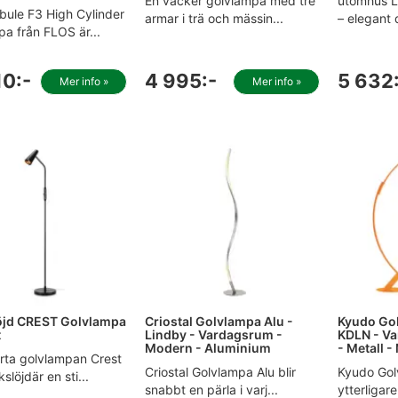
En vacker golvlampa med tre
utomhus L
ule F3 High Cylinder
armar i trä och mässin...
– elegant 
a från FLOS är...
10:-
4 995:-
5 632
Mer info »
Mer info »
öjd CREST Golvlampa
Criostal Golvlampa Alu -
Kyudo Go
t
Lindby - Vardagsrum -
KDLN - V
Modern - Aluminium
- Metall -
rta golvlampan Crest
Criostal Golvlampa Alu blir
Kyudo Gol
slöjdär en sti...
snabbt en pärla i varj...
ytterligar