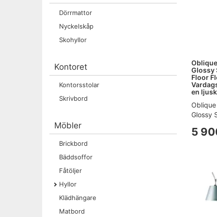
Dörrmattor
Nyckelskåp
Skohyllor
Oblique
Kontoret
Glossy 
Floor Fl
Vardags
Kontorsstolar
en ljusk
Skrivbord
Oblique
Glossy S
Möbler
5 90
Brickbord
Bäddsoffor
Fåtöljer
Hyllor
Klädhängare
Matbord