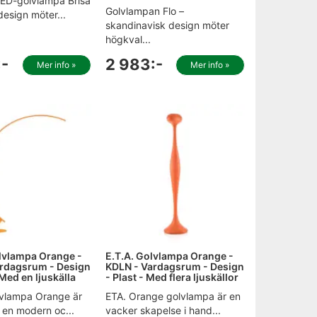
ED-golvlampa Brisa
Golvlampan Flo –
design möter...
skandinavisk design möter
högkval...
:-
2 983:-
Mer info »
Mer info »
lvlampa Orange -
E.T.A. Golvlampa Orange -
ardagsrum - Design
KDLN - Vardagsrum - Design
 Med en ljuskälla
- Plast - Med flera ljuskällor
vlampa Orange är
ETA. Orange golvlampa är en
e en modern oc...
vacker skapelse i hand...