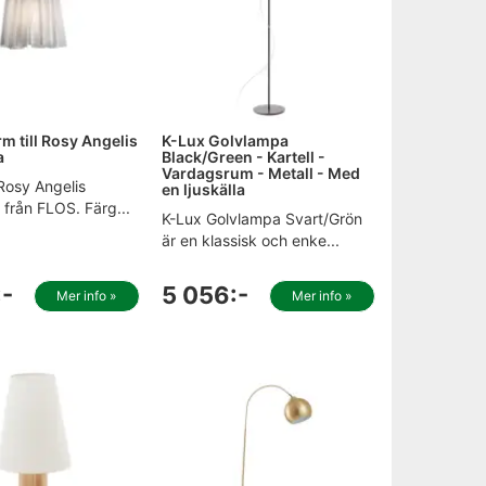
m till Rosy Angelis
K-Lux Golvlampa
a
Black/Green - Kartell -
Vardagsrum - Metall - Med
 Rosy Angelis
en ljuskälla
från FLOS. Färg...
K-Lux Golvlampa Svart/Grön
är en klassisk och enke...
:-
5 056:-
Mer info »
Mer info »