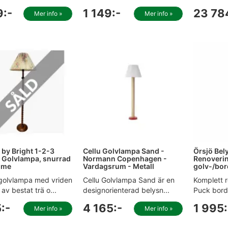
9:-
1 149:-
23 78
Mer info »
Mer info »
 by Bright 1-2-3
Cellu Golvlampa Sand -
Örsjö Bel
 Golvlampa, snurrad
Normann Copenhagen -
Renovering
mme
Vardagsrum - Metall
golv-/bo
golvlampa med vriden
Cellu Golvlampa Sand är en
Komplett r
v bestat trä o...
designorienterad belysn...
Puck bord-
:-
4 165:-
1 995:
Mer info »
Mer info »