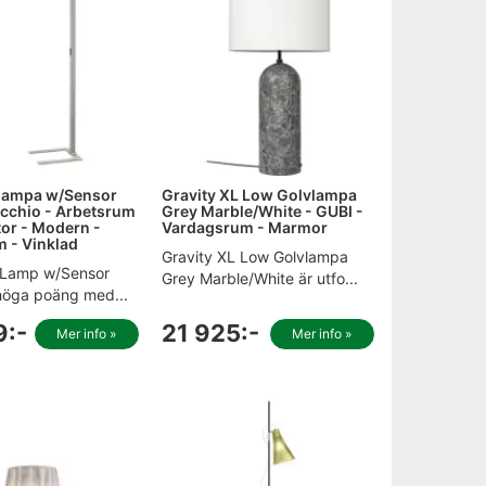
vlampa w/Sensor
Gravity XL Low Golvlampa
Arcchio - Arbetsrum
Grey Marble/White - GUBI -
or - Modern -
Vardagsrum - Marmor
 - Vinklad
Gravity XL Low Golvlampa
r Lamp w/Sensor
Grey Marble/White är utfo...
 höga poäng med...
9:-
21 925:-
Mer info »
Mer info »