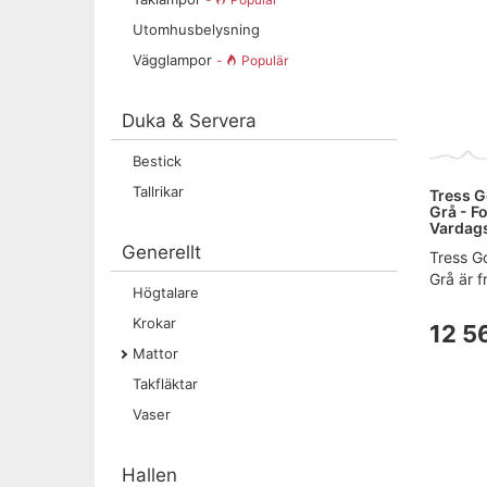
Utomhusbelysning
Vägglampor
-
Populär
Duka & Servera
Bestick
Tallrikar
Tress 
Grå - Fo
Vardag
Generellt
Tress G
Grå är f
Högtalare
Krokar
12 5
Mattor
Takfläktar
Vaser
Hallen