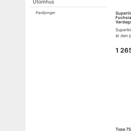
Utomhus
Paviljonger
Superl
Fuchsia 
Vardags
Superli
är den p
1 26
Type 75