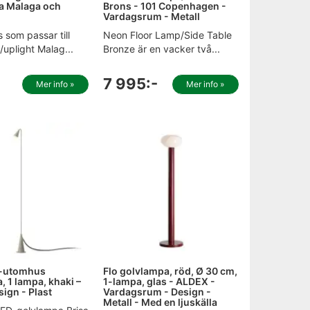
a Malaga och
Brons - 101 Copenhagen -
Vardagsrum - Metall
 som passar till
Neon Floor Lamp/Side Table
uplight Malag...
Bronze är en vacker två...
7 995:-
Mer info »
Mer info »
D-utomhus
Flo golvlampa, röd, Ø 30 cm,
, 1 lampa, khaki –
1-lampa, glas - ALDEX -
sign - Plast
Vardagsrum - Design -
Metall - Med en ljuskälla