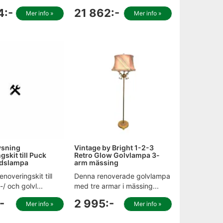
4:-
21 862:-
Mer info »
Mer info »
ysning
Vintage by Bright 1-2-3
skit till Puck
Retro Glow Golvlampa 3-
rdslampa
arm mässing
enoveringskit till
Denna renoverade golvlampa
/ och golvl...
med tre armar i mässing...
-
2 995:-
Mer info »
Mer info »