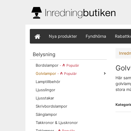
Nya produkter
Fyndhörna
Rabattk
Inred
Belysning
Bordslampor
-
Populär
Golv
Golvlampor
-
Populär
Här saml
Lamptillbehör
golvlamp
stora m
Ljusslingor
Ljusstakar
Kategori
Skrivbordslampor
Sänglampor
Takkronor & Ljuskronor
Taklampor
-
Populär