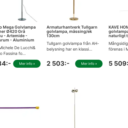
o Mega Golvlampa
Armaturhantverk Tullgarn
KAVE HO
er Ø420 Grå
golvlampa, mässing/ek
golvlampa 
lu - Artemide -
130cm
naturligt 
srum - Aluminium
Tullgarn golvlampa från AH-
Mångsidig
Michele De Lucchi&
belysning har en klassi...
förenas i 
o Fassina fo...
84:-
2 503:-
5 509
Mer info »
Mer info »