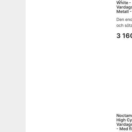
White -
Vardags
Metall -
Den eno
och söta
3 16
Noctam
High Cy
Vardags
- Med fl