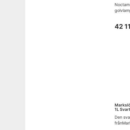
Noctamb
golvlamp
42 1
Marksl
1L Svar
Den sva
frånMark