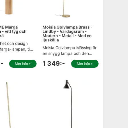
ME Marga
Moisia Golvlampa Brass -
- vitt tyg och
Lindby - Vardagsrum -
trä
Modern - Metall - Med en
ljuskälla
het och design
Moisia Golvlampa Mässing är
Marga-lampan, ti...
en snygg lampa och den...
:-
1 349:-
Mer info »
Mer info »