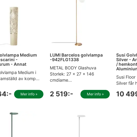
Golvlampa Medium
LUMI Barcelos golvlampa
Susi Gol
scarini -
-942FLG1338
Silver - 
srum - Annat
/ hemkont
METAL BODY Glashuva
Aluminium
olvlampa Medium i
Storlek: 27 x 27 x 146
Susi Floo
ramställd av komp...
cmdiame...
Silver får
64:-
2 519:-
10 49
Mer info »
Mer info »