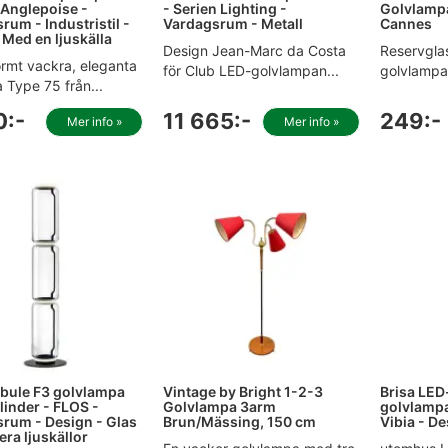
 Anglepoise -
- Serien Lighting -
Golvlamp
rum - Industristil -
Vardagsrum - Metall
Cannes
 Med en ljuskälla
Design Jean-Marc da Costa
Reservglas
rmt vackra, eleganta
för Club LED-golvlampan...
golvlampa/
 Type 75 från...
0:-
11 665:-
249:-
Mer info »
Mer info »
bule F3 golvlampa
Vintage by Bright 1-2-3
Brisa LE
linder - FLOS -
Golvlampa 3arm
golvlampa
rum - Design - Glas
Brun/Mässing, 150 cm
Vibia - De
era ljuskällor