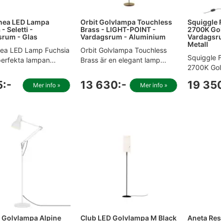
inea LED Lampa
Orbit Golvlampa Touchless
Squiggle 
- Seletti -
Brass - LIGHT-POINT -
2700K Gol
rum - Glas
Vardagsrum - Aluminium
Vardagsru
Metall
nea LED Lamp Fuchsia
Orbit Golvlampa Touchless
Squiggle 
erfekta lampan...
Brass är en elegant lamp...
2700K Gold
5:-
13 630:-
19 35
Mer info »
Mer info »
 Golvlampa Alpine
Club LED Golvlampa M Black
Aneta Rese