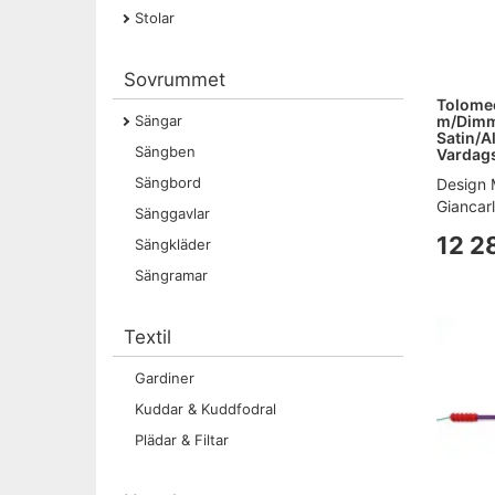
Stolar
Sovrummet
Tolome
m/Dimm
Sängar
Satin/A
Sängben
Vardag
Sängbord
Design 
Giancarl
Sänggavlar
12 2
Sängkläder
Sängramar
Textil
Gardiner
Kuddar & Kuddfodral
Plädar & Filtar