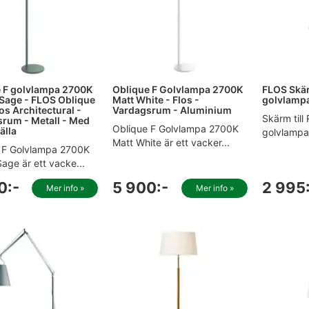
 F golvlampa 2700K
Oblique F Golvlampa 2700K
FLOS Skär
Sage - FLOS Oblique
Matt White - Flos -
golvlamp
os Architectural -
Vardagsrum - Aluminium
Skärm till
rum - Metall - Med
Oblique F Golvlampa 2700K
älla
golvlampa 
Matt White är ett vacker...
 F Golvlampa 2700K
age är ett vacke...
0:-
5 900:-
2 995
Mer info »
Mer info »