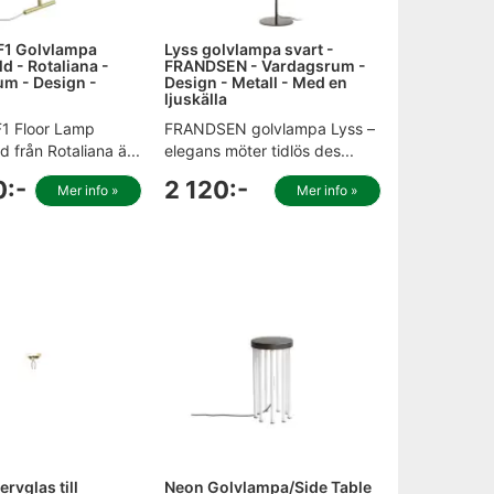
F1 Golvlampa
Lyss golvlampa svart -
d - Rotaliana -
FRANDSEN - Vardagsrum -
m - Design -
Design - Metall - Med en
ljuskälla
F1 Floor Lamp
FRANDSEN golvlampa Lyss –
 från Rotaliana ä...
elegans möter tidlös des...
0:-
2 120:-
Mer info »
Mer info »
rvglas till
Neon Golvlampa/Side Table