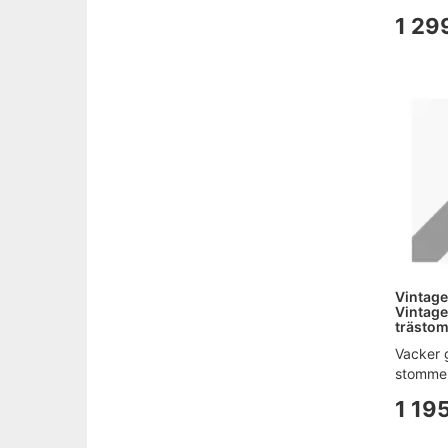
1 29
Vintage
Vintage
trästo
Vacker 
stomme a
1 195