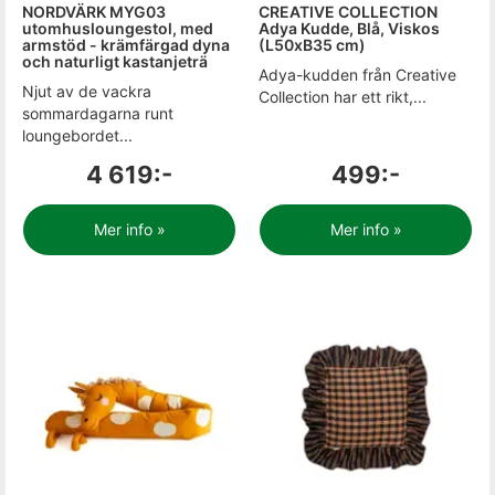
NORDVÄRK MYG03
CREATIVE COLLECTION
utomhusloungestol, med
Adya Kudde, Blå, Viskos
armstöd - krämfärgad dyna
(L50xB35 cm)
och naturligt kastanjeträ
Adya-kudden från Creative
Njut av de vackra
Collection har ett rikt,...
sommardagarna runt
loungebordet...
4 619:-
499:-
Mer info »
Mer info »