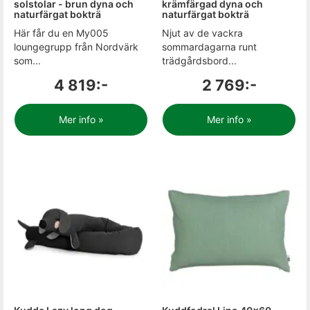
solstolar - brun dyna och
krämfärgad dyna och
naturfärgat bokträ
naturfärgat bokträ
Här får du en My005
Njut av de vackra
loungegrupp från Nordvärk
sommardagarna runt
som...
trädgårdsbord...
4 819:-
2 769:-
Mer info »
Mer info »