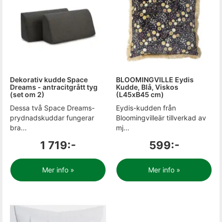
Dekorativ kudde Space
BLOOMINGVILLE Eydis
Dreams - antracitgrått tyg
Kudde, Blå, Viskos
(set om 2)
(L45xB45 cm)
Dessa två Space Dreams-
Eydis-kudden från
prydnadskuddar fungerar
Bloomingvilleär tillverkad av
bra...
mj...
1 719:-
599:-
Mer info »
Mer info »