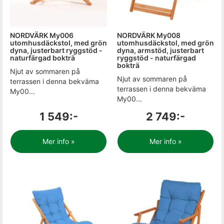
NORDVÄRK My006
NORDVÄRK My008
utomhusdäckstol, med grön
utomhusdäckstol, med grön
dyna, justerbart ryggstöd -
dyna, armstöd, justerbart
naturfärgad bokträ
ryggstöd - naturfärgad
bokträ
Njut av sommaren på
Njut av sommaren på
terrassen i denna bekväma
terrassen i denna bekväma
My00...
My00...
1 549:-
2 749:-
Mer info »
Mer info »