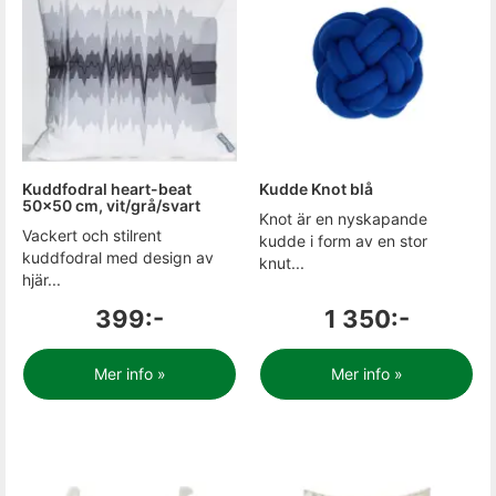
Kuddfodral heart-beat
Kudde Knot blå
50x50 cm, vit/grå/svart
Knot är en nyskapande
Vackert och stilrent
kudde i form av en stor
kuddfodral med design av
knut...
hjär...
399:-
1 350:-
Mer info »
Mer info »