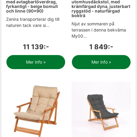
med avtagbartöverdrag,
utomhusdäckstol, med
fyrkantigt - beige bomull
krämfärgad dyna, justerbart
och linne (90x90)
ryggstöd - naturfärgad
bokträ
Zenira transporterar dig till
Njut av sommaren på
naturen tack vare si...
terrassen i denna bekväma
My00...
11 139:-
1 849:-
Mer info »
Mer info »