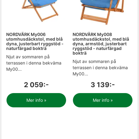
NORDVÄRK My006
NORDVÄRK My008
utomhusdäckstol, med blå
utomhusdäckstol, med blå
dyna, justerbart ryggstöd -
dyna, armstöd, justerbart
naturfärgad bokträ
ryggstöd - naturfärgad
bokträ
Njut av sommaren på
Njut av sommaren på
terrassen i denna bekväma
terrassen i denna bekväma
My00...
My00...
2 059:-
3 139:-
Mer info »
Mer info »