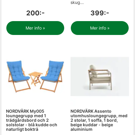
skug...
200:-
399:-
Mer info »
Mer info »
NORDVÄRK My005
NORDVÄRK Assento
loungegrupp med 1
utomhusloungegrupp, med
trädgårdsbord och 2
2 stolar, 1 soffa, 1 bord,
solstolar - blå kudde och
beige kuddar - beige
naturligt bokträ
aluminium