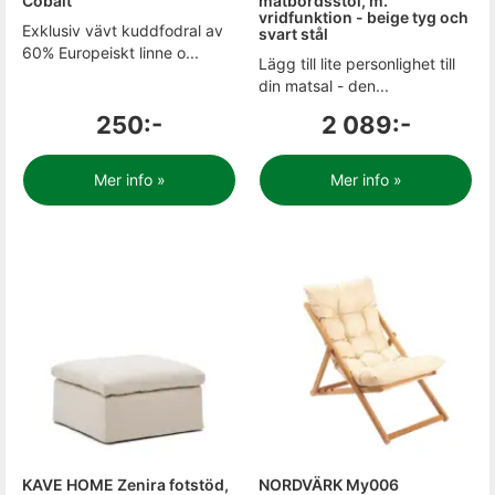
Cobalt
matbordsstol, m.
vridfunktion - beige tyg och
Exklusiv vävt kuddfodral av
svart stål
60% Europeiskt linne o...
Lägg till lite personlighet till
din matsal - den...
250:-
2 089:-
Mer info »
Mer info »
KAVE HOME Zenira fotstöd,
NORDVÄRK My006