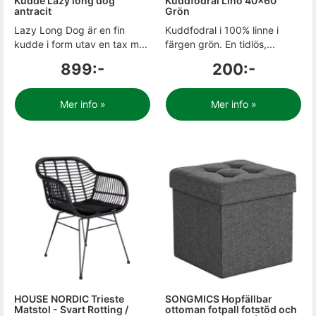
Kudde Lazy long dog
Kuddfodral Lino 40x60
antracit
Grön
Lazy Long Dog är en fin
Kuddfodral i 100% linne i
kudde i form utav en tax m...
färgen grön. En tidlös,...
899:-
200:-
Mer info »
Mer info »
HOUSE NORDIC Trieste
SONGMICS Hopfällbar
Matstol - Svart Rotting /
ottoman fotpall fotstöd och