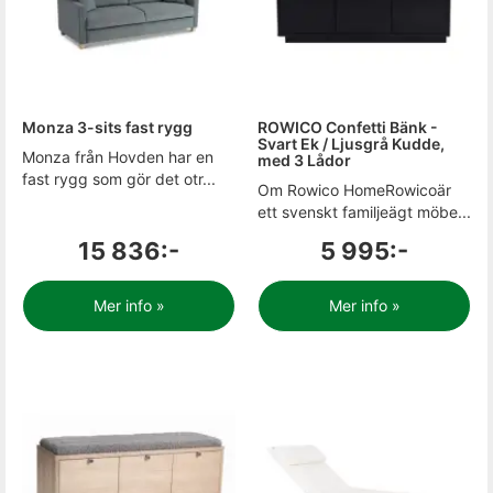
Monza 3-sits fast rygg
ROWICO Confetti Bänk -
Svart Ek / Ljusgrå Kudde,
Monza från Hovden har en
med 3 Lådor
fast rygg som gör det otr...
Om Rowico HomeRowicoär
ett svenskt familjeägt möbe...
15 836:-
5 995:-
Mer info »
Mer info »