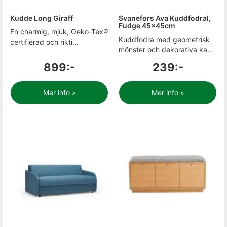
Kudde Long Giraff
Svanefors Ava Kuddfodral,
Fudge 45x45cm
En charmig, mjuk, Oeko-Tex®️
Kuddfodra med geometrisk
certifierad och rikti...
mönster och dekorativa ka...
899:-
239:-
Mer info »
Mer info »