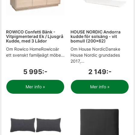
ROWICO Confetti Bänk -
HOUSE NORDIC Andorra
Vitpigmenterad Ek / Ljusgrå
kudde för solsäng - vit
Kudde, med 3 Lådor
bomull (200x62)
Om Rowico HomeRowicoär
Om House NordicDanske
ett svenskt familjeägt möbe...
House Nordic grundades
2017,...
5 995:-
2 149:-
Mer info »
Mer info »