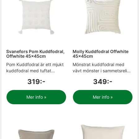
Svanefors Pom Kuddfodral,
Molly Kuddfodral Offwhite
Offwhite 45x45cm
45x45cm
Pom Kuddfodral är ett mjukt
Mönstrat kuddfodral med
kuddfodral med tuftat...
vävt mönster i sammetsreli...
319:-
349:-
Mer info »
Mer info »