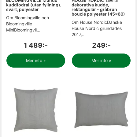
BLOOMINGVILLE Mundo
HOUSE NORDIC Tavira
kuddfodral (utan fyllning),
dekorativa kudde,
svart, polyester
rektangulär - gråbrun
bouclé polyester (45x60)
Om Bloomingville och
Om House NordicDanske
Bloomingville
House Nordic grundades
MiniBloomingvil...
2017,...
1 489:-
249:-
Mer info »
Mer info »