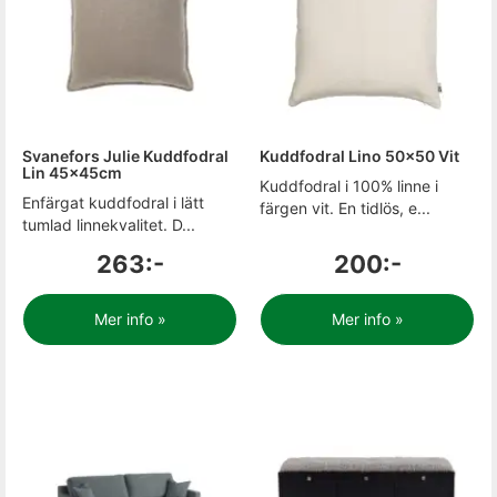
Svanefors Julie Kuddfodral
Kuddfodral Lino 50x50 Vit
Lin 45x45cm
Kuddfodral i 100% linne i
Enfärgat kuddfodral i lätt
färgen vit. En tidlös, e...
tumlad linnekvalitet. D...
263:-
200:-
Mer info »
Mer info »