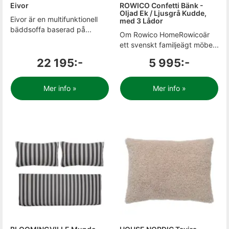
Eivor
ROWICO Confetti Bänk -
Oljad Ek / Ljusgrå Kudde,
Eivor är en multifunktionell
med 3 Lådor
bäddsoffa baserad på...
Om Rowico HomeRowicoär
ett svenskt familjeägt möbe...
22 195:-
5 995:-
Mer info »
Mer info »