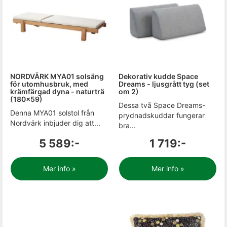
NORDVÄRK MYA01 solsäng
Dekorativ kudde Space
för utomhusbruk, med
Dreams - ljusgrått tyg (set
krämfärgad dyna - naturträ
om 2)
(180x59)
Dessa två Space Dreams-
Denna MYA01 solstol från
prydnadskuddar fungerar
Nordvärk inbjuder dig att...
bra...
5 589:-
1 719:-
Mer info »
Mer info »