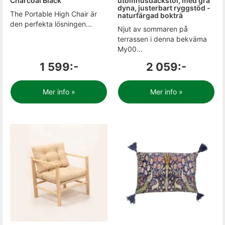
Charcoal Black
utomhusdäckstol, med grå
dyna, justerbart ryggstöd -
The Portable High Chair är
naturfärgad bokträ
den perfekta lösningen...
Njut av sommaren på
terrassen i denna bekväma
My00...
1 599:-
2 059:-
Mer info »
Mer info »