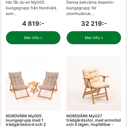
Här får du en My005
Denna bekväma Assento-
loungegrupp från Nordvärk
loungegrupp för
som...
utomhusbruk...
4 819:-
32 219:-
Mer info »
Mer info »
NORDVÄRK My005
NORDVÄRK My027
loungegrupp med 1
trädgårdsstol, med armstöd
trädgårdsbord och 2
och 4 lägen, hopfällbar -