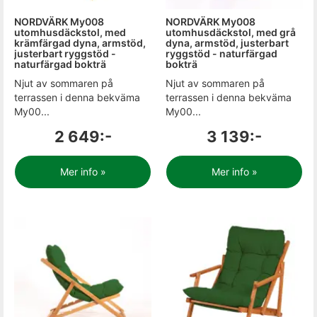
NORDVÄRK My008
NORDVÄRK My008
utomhusdäckstol, med
utomhusdäckstol, med grå
krämfärgad dyna, armstöd,
dyna, armstöd, justerbart
justerbart ryggstöd -
ryggstöd - naturfärgad
naturfärgad bokträ
bokträ
Njut av sommaren på
Njut av sommaren på
terrassen i denna bekväma
terrassen i denna bekväma
My00...
My00...
2 649:-
3 139:-
Mer info »
Mer info »