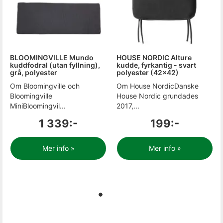
BLOOMINGVILLE Mundo
HOUSE NORDIC Alture
kuddfodral (utan fyllning),
kudde, fyrkantig - svart
grå, polyester
polyester (42x42)
Om Bloomingville och
Om House NordicDanske
Bloomingville
House Nordic grundades
MiniBloomingvil...
2017,...
1 339:-
199:-
Mer info »
Mer info »